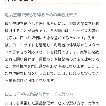
利用者の声から遺品整理の実態を解説
遺品整理で安心を得るための業者比較法
遺品整理尼崎市の口コミ内容を徹底分析
兵庫で選ばれる遺品整理業者の特徴とは
遺品整理を安心して任せるためには、複数の業者を比較
検討することが重要です。その理由は、サービス内容や
口コミ比較で見える遺品整理の注意点
対応力、口コミ評価に大きな差があるためです。例え
遺品整理の失敗談から学ぶ対策ポイント
ば、口コミサイトを活用し、利用者の体験談からスタッ
信頼できる遺品整理はどう選ぶべきか
フの丁寧さや対応スピードを確認できます。実際に複数
遺品整理が信頼できる業者選びの基準
業者に問い合わせ、見積もりや相談時の対応を比較する
口コミで高評価の遺品整理業者の条件
と、信頼性や専門知識の有無が明確になります。こうし
遺品整理を選ぶ際のサービスチェック法
た具体的な比較を行うことで、ご自身に合った安心でき
兵庫の遺品整理業者を選ぶポイント解説
る業者選びが可能となります。
トラブル回避のための遺品整理比較方法
口コミ重視の遺品整理サービス選び方
遺品整理の実績や口コミを確認する重要性
口コミを重視した遺品整理サービスの選び方は、実際の
遺品整理の評判が高い理由に迫る