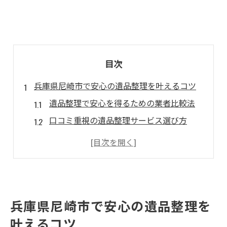
目次
兵庫県尼崎市で安心の遺品整理を叶えるコツ
遺品整理で安心を得るための業者比較法
口コミ重視の遺品整理サービス選び方
遺品整理の費用相場と見積もりの注意点
兵庫で信頼の遺品整理業者を見極める方法
丁寧な遺品整理を実現するための事前準備
遺品整理尼崎市の評判をチェックする意義
兵庫県尼崎市で安心の遺品整理を
口コミから読み解く遺品整理サービスの実態
叶えるコツ
口コミで分かる遺品整理のスタッフ対応