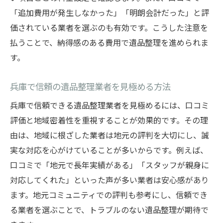
口コミで分かった遺品整理の注意点
「追加費用が発生しなかった」「明朗会計だった」と評
遺品整理の口コミに多いトラブル事例
価されている業者を選ぶのも有効です。こうした注意を
遺品整理依頼時の見積もり落とし穴とは
払うことで、納得感のある費用で遺品整理を進められま
す。
口コミから学ぶ遺品整理の失敗回避法
遺品整理サービスを選ぶ際の重要確認事項
兵庫で信頼の遺品整理業者を見極める方法
遺品整理業者との契約時の注意点まとめ
兵庫で信頼できる遺品整理業者を見極めるには、口コミ
兵庫の遺品整理で気をつけたいポイント
評価と地域密着性を重視することが効果的です。その理
遺品整理をスムーズに進める秘訣とは
由は、地域に根ざした業者は地元の評判を大切にし、誠
遺品整理を円滑に進めるための流れ解説
実な対応を心がけていることが多いからです。例えば、
口コミが教える遺品整理の段取りコツ
口コミで「地元で長年実績がある」「スタッフが親身に
兵庫で評判の遺品整理サポート活用法
対応してくれた」といった声が多い業者は安心感があり
遺品整理で時間を有効に使う工夫とは
ます。地元コミュニティでの評判も参考にし、信頼でき
る業者を選ぶことで、トラブルのない遺品整理が期待で
スタッフ対応が良い遺品整理の特徴