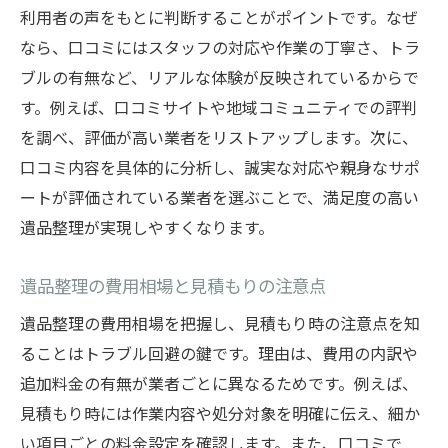
利用者の声をもとに判断することがポイントです。なぜ
遺品整理が好評な理由を口コミで探る
なら、口コミにはスタッフの対応や作業の丁寧さ、トラ
丁寧な遺品整理作業がもたらす安心感
ブルの有無など、リアルな体験が反映されているからで
口コミが示す遺品整理の高評価ポイント
す。例えば、口コミサイトや地域コミュニティでの評判
兵庫県で評判の遺品整理業者の取り組み
を調べ、評価が高い業者をリストアップします。次に、
遺品整理で感謝される対応の特徴とは
口コミ内容を具体的に分析し、誠実な対応や親身なサポ
口コミ評価の高い遺品整理の共通点
ートが評価されている業者を選ぶことで、満足度の高い
丁寧な遺品整理を求める方へのポイント
遺品整理が実現しやすくなります。
丁寧な遺品整理を依頼する際の注意点
遺品整理の費用相場と見積もりの注意点
遺品整理で大切なのは対応の細やかさ
遺品整理の費用相場を把握し、見積もり時の注意点を知
口コミで見る遺品整理の丁寧な作業事例
ることはトラブル回避の鍵です。理由は、費用の内訳や
信頼できる遺品整理業者の見極め方
追加料金の有無が業者ごとに異なるためです。例えば、
遺品整理で後悔しないための準備方法
見積もり時には作業内容や処分対象を明確に伝え、細か
兵庫県遺品整理サービスの選び方ガイド
い項目ごとの料金設定を確認します。また、口コミで