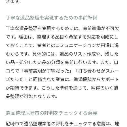
きます。
遺品整理における事前確認の重要性
満足度の高い遺品整理サービス選びガイド
丁寧な遺品整理を実現するための事前準備
満足度が高い遺品整理業者の選定法
丁寧な遺品整理を実現するためには、事前準備が不可欠
口コミを活用した遺品整理サービス評価
です。理由は、整理する品目や希望する対応を明確にし
兵庫県内で信頼できる遺品整理の見分け方
ておくことで、業者とのコミュニケーションが円滑に進
遺品整理のアフターサービスも重視しよう
むからです。具体的には、遺品のリスト作成や、残した
遺品整理業者選びで後悔しないための基準
い品・処分したい品の分類を事前に行います。また、口
口コミと評判から分かる遺品整理の質
コミで「事前説明が丁寧だった」「打ち合わせがスムー
ズだった」と評価された業者は、準備段階からサポート
が期待できます。こうした準備を通じて、納得のいく遺
品整理が可能となります。
遺品整理尼崎市の評判をチェックする意義
尼崎市で遺品整理業者の評判をチェックする意義は、地