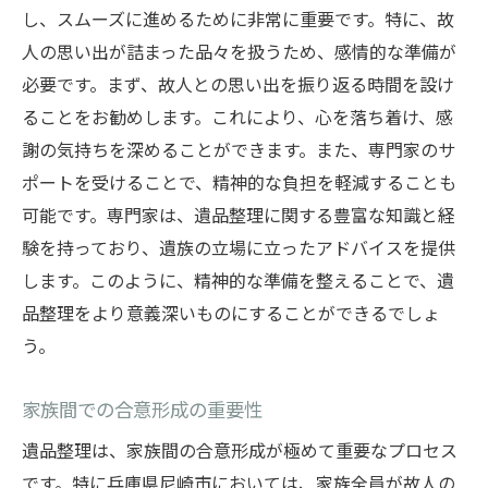
し、スムーズに進めるために非常に重要です。特に、故
思い出を大切にした遺品整理の進め方を解説
人の思い出が詰まった品々を扱うため、感情的な準備が
思い出を慈しむ遺品の選び方
必要です。まず、故人との思い出を振り返る時間を設け
感情に寄り添う整理のステップ
ることをお勧めします。これにより、心を落ち着け、感
写真や記念品の保存方法
謝の気持ちを深めることができます。また、専門家のサ
思い出の品を家族で共有する価値
ポートを受けることで、精神的な負担を軽減することも
遺品を未来に活かす方法
可能です。専門家は、遺品整理に関する豊富な知識と経
心に残る思い出をどう扱うか
験を持っており、遺族の立場に立ったアドバイスを提供
遺品整理を安心して進めるためのプロのサポー
します。このように、精神的な準備を整えることで、遺
ト活用法
品整理をより意義深いものにすることができるでしょ
う。
プロの遺品整理業者の選び方
サポートを受ける際の心構え
家族間での合意形成の重要性
専門家のアドバイスを活かす
遺品整理は、家族間の合意形成が極めて重要なプロセス
プロのサポートが提供する安心感
です。特に兵庫県尼崎市においては、家族全員が故人の