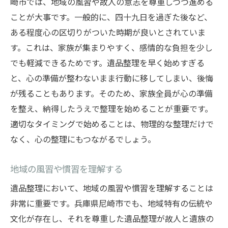
崎市では、地域の風習や故人の意志を尊重しつつ進める
心を癒すためのステップ
ことが大事です。一般的に、四十九日を過ぎた後など、
思い出を語り合う場の設置
ある程度心の区切りがついた時期が良いとされていま
す。これは、家族が集まりやすく、感情的な負担を少し
感謝の気持ちを表現する方法
でも軽減できるためです。遺品整理を早く始めすぎる
故人とのつながりを大切にする
と、心の準備が整わないまま行動に移してしまい、後悔
大切な思い出を守るための遺品整理ガイド
が残ることもあります。そのため、家族全員が心の準備
思い出を守るための保存術
を整え、納得したうえで整理を始めることが重要です。
遺品と向き合う時間の大切さ
適切なタイミングで始めることは、物理的な整理だけで
家族で分かち合う思い出の価値
なく、心の整理にもつながるでしょう。
未来に伝えるための思い出の保管法
地域の風習や慣習を理解する
思い出を形に残すプロジェクト
遺品整理における家族の絆を深める方法
遺品整理において、地域の風習や慣習を理解することは
非常に重要です。兵庫県尼崎市でも、地域特有の伝統や
文化が存在し、それを尊重した遺品整理が故人と遺族の