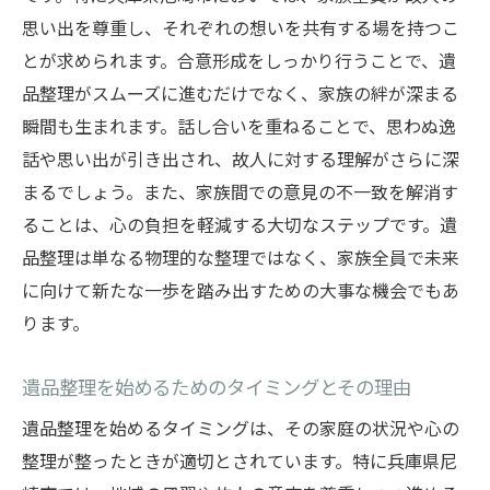
実績と信頼性の確認方法
思い出を尊重し、それぞれの想いを共有する場を持つこ
プロに任せることで得られるメリット
とが求められます。合意形成をしっかり行うことで、遺
兵庫県尼崎市の遺品整理で心穏やかな日々を迎
品整理がスムーズに進むだけでなく、家族の絆が深まる
えるためのステップ
瞬間も生まれます。話し合いを重ねることで、思わぬ逸
地域に根ざした遺品整理の方法
話や思い出が引き出され、故人に対する理解がさらに深
心穏やかに進めるための工夫
まるでしょう。また、家族間での意見の不一致を解消す
ることは、心の負担を軽減する大切なステップです。遺
地域の専門家と連携する利点
品整理は単なる物理的な整理ではなく、家族全員で未来
心の平穏を保つためのアプローチ
に向けて新たな一歩を踏み出すための大事な機会でもあ
地域特有の遺品整理に関する知識
ります。
尼崎市での遺品整理の成功事例
遺品整理を通じて故人を偲びながら心の整理を
遺品整理を始めるためのタイミングとその理由
進める方法
遺品整理を始めるタイミングは、その家庭の状況や心の
故人を偲ぶための心の整理法
整理が整ったときが適切とされています。特に兵庫県尼
遺品整理を通じた追悼の形