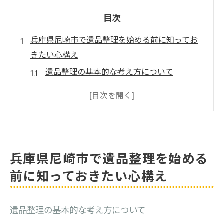
目次
兵庫県尼崎市で遺品整理を始める前に知ってお
きたい心構え
遺品整理の基本的な考え方について
精神的な準備を整える方法
家族間での合意形成の重要性
遺品整理を始めるためのタイミングとその
理由
兵庫県尼崎市で遺品整理を始める
地域の風習や慣習を理解する
遺品整理における法的手続きの確認
前に知っておきたい心構え
心の負担を軽減する遺品整理のプロセスとは
ステップバイステップで進める遺品整理
遺品整理の基本的な考え方について
効率的に遺品を整理するための方法