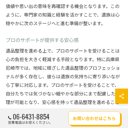
価値や思い出の意味を再確認する機会となります。この
ように、専門家の知識と経験を活かすことで、遺族は心
穏やかに次のステージへと進む準備が整います。
プロのサポートが提供する安心感
遺品整理を進める上で、プロのサポートを受けることは
心の負担を大きく軽減する手段となります。特に兵庫県
尼崎市では、地域に根ざした遺品整理のプロフェッショ
ナルが多く存在し、彼らは遺族の気持ちに寄り添いなが
ら丁寧に対応します。プロのサポートを受けることで、
自分たちでは気づかない細やかな部分にまで配慮した整
理が可能となり、安心感を持って遺品整理を進めること
ができます。また、彼らは法的な手続きや適切な処分方
06-6431-8854
お問い合わせはこちら
法、環境への配慮なども網羅したサービスを提供し、遺
営業電話はお控えください。
族が抱える不安を取り除くサポートを行います。このよ