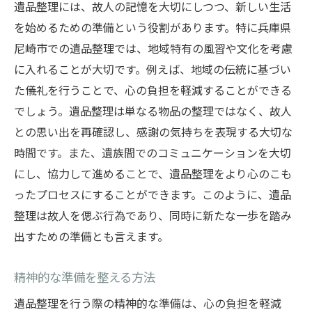
遺品整理には、故人の記憶を大切にしつつ、新しい生活
感情を整理するためのサポートの役割
を始めるための準備という役割があります。特に兵庫県
プロと一緒に進める安心感
尼崎市での遺品整理では、地域特有の風習や文化を考慮
に入れることが大切です。例えば、地域の伝統に基づい
必要なアイテムの選別と保存方法
た儀礼を行うことで、心の負担を軽減することができる
心の負担を減らすためのコミュニケーショ
でしょう。遺品整理は単なる物品の整理ではなく、故人
ン
との思い出を再確認し、感謝の気持ちを表現する大切な
遺品整理を通じて新たなステージへ進むための
時間です。また、遺族間でのコミュニケーションを大切
ヒント
にし、協力して進めることで、遺品整理をより心のこも
未来志向で遺品整理を行うために
ったプロセスにすることができます。このように、遺品
新しい生活への移行をスムーズにする方法
整理は故人を偲ぶ行為であり、同時に新たな一歩を踏み
故人への思いを形に残すアイデア
出すための準備とも言えます。
次のステージでの生活を見据えて
精神的な準備を整える方法
心の整理を手助けするアプローチ
新たな目標設定とその実現方法
遺品整理を行う際の精神的な準備は、心の負担を軽減